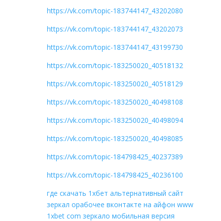
https://vk.com/topic-183744147_43202080
https://vk.com/topic-183744147_43202073
https://vk.com/topic-183744147_43199730
https://vk.com/topic-183250020_40518132
https://vk.com/topic-183250020_40518129
https://vk.com/topic-183250020_40498108
https://vk.com/topic-183250020_40498094
https://vk.com/topic-183250020_40498085
https://vk.com/topic-184798425_40237389
https://vk.com/topic-184798425_40236100
где скачать 1хбет альтернативный сайт
зеркал орабочее вконтакте на айфон www
1xbet com зеркало мобильная версия