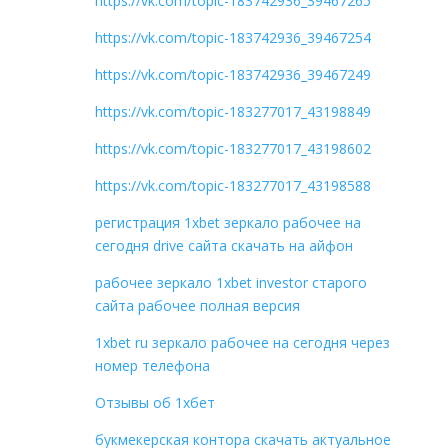
https://vk.com/topic-183742936_39467265
https://vk.com/topic-183742936_39467254
https://vk.com/topic-183742936_39467249
https://vk.com/topic-183277017_43198849
https://vk.com/topic-183277017_43198602
https://vk.com/topic-183277017_43198588
регистрация 1xbet зеркало рабочее на
сегодня drive сайта скачать на айфон
рабочее зеркало 1xbet investor старого
сайта рабочее полная версия
1xbet ru зеркало рабочее на сегодня через
номер телефона
Отзывы об 1хбет
букмекерская контора скачать актуальное