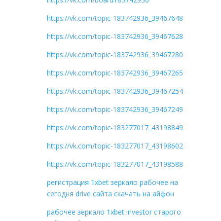
https://vk.com/topic-183742936_39467648
https://vk.com/topic-183742936_39467628
https://vk.com/topic-183742936_39467280
https://vk.com/topic-183742936_39467265
https://vk.com/topic-183742936_39467254
https://vk.com/topic-183742936_39467249
https://vk.com/topic-183277017_43198849
https://vk.com/topic-183277017_43198602
https://vk.com/topic-183277017_43198588
регистрация 1xbet зеркало рабочее на
сегодня drive сайта скачать на айфон
рабочее зеркало 1xbet investor старого