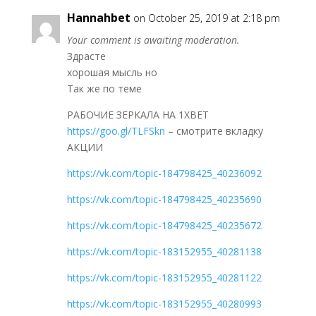
Hannahbet
on October 25, 2019 at 2:18 pm
Your comment is awaiting moderation.
Здрасте
хорошая мысль но
Так же по теме
РАБОЧИЕ ЗЕРКАЛА НА 1ХBET
https://goo.gl/TLFSkn
– смотрите вкладку
АКЦИИ
https://vk.com/topic-184798425_40236092
https://vk.com/topic-184798425_40235690
https://vk.com/topic-184798425_40235672
https://vk.com/topic-183152955_40281138
https://vk.com/topic-183152955_40281122
https://vk.com/topic-183152955_40280993