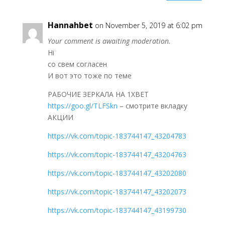
Hannahbet
on November 5, 2019 at 6:02 pm
Your comment is awaiting moderation.
Hi
со свем согласен
И вот это тоже по теме
РАБОЧИЕ ЗЕРКАЛА НА 1ХBET
https://goo.gl/TLFSkn
– смотрите вкладку
АКЦИИ
https://vk.com/topic-183744147_43204783
https://vk.com/topic-183744147_43204763
https://vk.com/topic-183744147_43202080
https://vk.com/topic-183744147_43202073
https://vk.com/topic-183744147_43199730