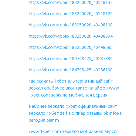
https://vk.com/topic-183250020_40518132
https://vk.com/topic-183250020_40518129
https://vk.com/topic-183250020_40498108
https://vk.com/topic-183250020_40498094
https://vk.com/topic-183250020_40498085
https://vk.com/topic-184798425_40237389
https://vk.com/topic-184798425_40236100
где скачать 1хбет альтернативный сайт
зеркал орабочее вконтакте на айфон www
1xbet com зеркало мобильная версия
Рабочее зеркало 1xbet официальный сайт
зеркало 1хбет zerkalo пиар отзывы bk infoна
сегодня piar m
www 1xbet com зеркало мобильная версия