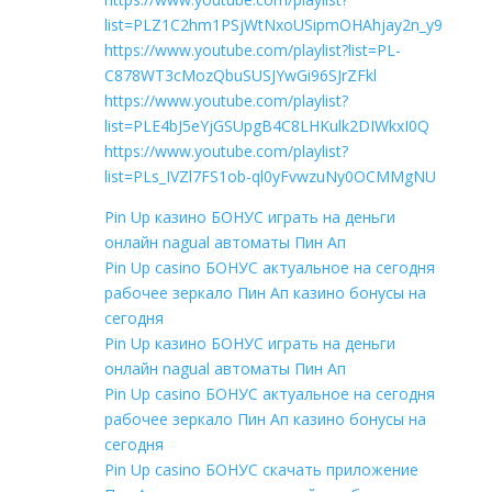
list=PLZ1C2hm1PSjWtNxoUSipmOHAhjay2n_y9
https://www.youtube.com/playlist?list=PL-
C878WT3cMozQbuSUSJYwGi96SJrZFkl
https://www.youtube.com/playlist?
list=PLE4bJ5eYjGSUpgB4C8LHKulk2DIWkxI0Q
https://www.youtube.com/playlist?
list=PLs_IVZl7FS1ob-ql0yFvwzuNy0OCMMgNU
Pin Up казино БОНУС играть на деньги
онлайн nagual автоматы Пин Ап
Pin Up casino БОНУС актуальное на сегодня
рабочее зеркало Пин Ап казино бонусы на
сегодня
Pin Up казино БОНУС играть на деньги
онлайн nagual автоматы Пин Ап
Pin Up casino БОНУС актуальное на сегодня
рабочее зеркало Пин Ап казино бонусы на
сегодня
Pin Up casino БОНУС скачать приложение