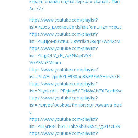
играть онлайн nagual зеркало скачать Пин
Ап 777
https://www.youtube.com/playlist?
list=PL05S_EXxxReUbbKlSh6izfemD12mY56G3
https://www.youtube.com/playlist?
list=PLjHjoMt05tKuECRWrflXtURqqnYwb1XtM
https://www.youtube.com/playlist?
list=PLqgQEV_vR_7qkNk5ptVVR-
WxYBVaEMzam
https://www.youtube.com/playlist?
list=PLWELvjqrl6ZbF9X0on3BEPFiAGHrrsNXN
https://www.youtube.com/playlist?
list=PLyokcAU1PFqMiq5CDclWxANZ0FazdfXve
https://www.youtube.com/playlist?
list=PL4VBtfOdSb0kZfmHbN6QF7GwaNa_bBzl
u
https://www.youtube.com/playlist?
list=PLFyrR84-h612ThbAKb0NKSc_rgO1scL89
https://www.youtube.com/playlist?