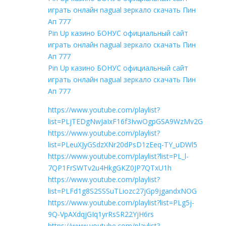
играть онлайн nagual зеркало скачать Пин
Ап 777
Pin Up казино БОНУС официальный сайт
играть онлайн nagual зеркало скачать Пин
Ап 777
Pin Up казино БОНУС официальный сайт
играть онлайн nagual зеркало скачать Пин
Ап 777
https://www.youtube.com/playlist?
list=PLjTEDgNwJaIxF16f3IvwOgpGSA9WzMv2G
https://www.youtube.com/playlist?
list=PLeuXJyGSdzXNr20dPsD1zEeq-TY_uDWl5
https://www.youtube.com/playlist?list=PL_l-
7QP1FrSWTv2u4HkgGKZ0JP7QTxU1h
https://www.youtube.com/playlist?
list=PLFd1g8S2SSSuTLiozc27jGp9jgandxNOG
https://www.youtube.com/playlist?list=PLg5j-
9Q-VpAXdqjGIq1yrRsSR22YjH6rs
https://www.youtube.com/playlist?