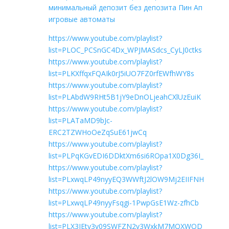
минимальный депозит без депозита Пин Ап
игровые автоматы
https://www.youtube.com/playlist?
list=PLOC_PCSnGC4Dx_WPJMASdcs_CyLJ0ctks
https://www.youtube.com/playlist?
list=PLKXffqxFQAIk0rJ5iUO7FZ0rfEWfhWY8s
https://www.youtube.com/playlist?
list=PLAbdW9RHt5B1jY9eDnOLjeahCXlUzEuiK
https://www.youtube.com/playlist?
list=PLATaMD9bJc-
ERC2TZWHoOeZqSuE61jwCq
https://www.youtube.com/playlist?
list=PLPqKGvEDI6DDktXm6si6ROpa1X0Dg36I_
https://www.youtube.com/playlist?
list=PLxwqLP49nyyEQ3WWftJ2lOW9Mj2EIIFNH
https://www.youtube.com/playlist?
list=PLxwqLP49nyyFsqgi-1PwpGsE1Wz-zfhCb
https://www.youtube.com/playlist?
list=PLX3IEty3v09SWFZN2v3WxkM7MQXWQD