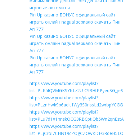
минимальный депозит без депозита Пин Ап
игровые автоматы
Pin Up казино БОНУС официальный сайт
играть онлайн nagual зеркало скачать Пин
Ап 777
Pin Up казино БОНУС официальный сайт
играть онлайн nagual зеркало скачать Пин
Ап 777
Pin Up казино БОНУС официальный сайт
играть онлайн nagual зеркало скачать Пин
Ап 777
https://www.youtube.com/playlist?
list=PLR5lQVMGKSYKLz2U-C93HtPPyeqSG_jeS
https://www.youtube.com/playlist?
list=PLznHwk9p6aelt1Wy3S0nssLd2wrbpYCGG
https://www.youtube.com/playlist?
list=PLu7d1X1hnskOCG3RBCptiQb5Wn2qnEztA
https://www.youtube.com/playlist?
list=PLjCroI7CHN19cZOgCZOwKDEGRdeH5LO