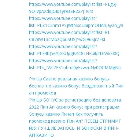
https://www.youtube.com/playlist?list=PLg5j-
9Q-VpAXdqjGIq1yrRsSR22YjH6rs
https://www.youtube.com/playlist?
list=PLZ1C2hm1PSjWtNxoUSipmOHAhjay2n_y9
https://www.youtube.com/playlist?list=PL-
C878WT3cMozQbuSUSJYwGi96SJrZFkl
https://www.youtube.com/playlist?
list=PLE4bJ5eYjGSUpgB4C8LHKulk2DIWkxI0Q
https://www.youtube.com/playlist?
list=PLs_IVZl7FS1ob-ql0yFvwzuNy0OCMMgNU
Pin Up Casino реальная казино бонусы
бесплатно казино бонус бездепозитный Пин
ап промокод
Pin Up БОНУС за регистрацию без депозита
2022 Пин Ап казино бонус при регистрации
Бонусы казино Пинап Как получить
промокод казино Пин Ап? ПЕСЕЦ СТРИМИТ
№6: ЛУЧШИЕ ЗАНОСЫ И БОНУСКИ В ПИН-
АП КАЗИНО