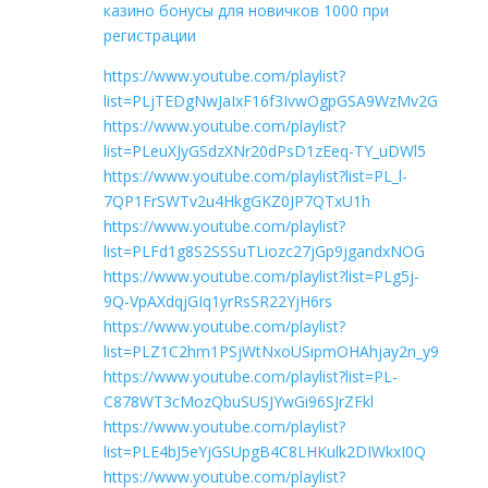
казино бонусы для новичков 1000 при
регистрации
https://www.youtube.com/playlist?
list=PLjTEDgNwJaIxF16f3IvwOgpGSA9WzMv2G
https://www.youtube.com/playlist?
list=PLeuXJyGSdzXNr20dPsD1zEeq-TY_uDWl5
https://www.youtube.com/playlist?list=PL_l-
7QP1FrSWTv2u4HkgGKZ0JP7QTxU1h
https://www.youtube.com/playlist?
list=PLFd1g8S2SSSuTLiozc27jGp9jgandxNOG
https://www.youtube.com/playlist?list=PLg5j-
9Q-VpAXdqjGIq1yrRsSR22YjH6rs
https://www.youtube.com/playlist?
list=PLZ1C2hm1PSjWtNxoUSipmOHAhjay2n_y9
https://www.youtube.com/playlist?list=PL-
C878WT3cMozQbuSUSJYwGi96SJrZFkl
https://www.youtube.com/playlist?
list=PLE4bJ5eYjGSUpgB4C8LHKulk2DIWkxI0Q
https://www.youtube.com/playlist?