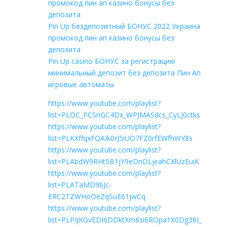
промокод пин ап казино бонусы без
депозита
Pin Up бездепозитный БОНУС 2022 Украина
промокод пин ап казино бонусы без
депозита
Pin Up casino БОНУС за регистрацию
минимальный депозит без депозита Пин Ап
игровые автоматы
https://www.youtube.com/playlist?
list=PLOC_PCSnGC4Dx_WPJMASdcs_CyLJ0ctks
https://www.youtube.com/playlist?
list=PLKXffqxFQAIk0rJ5iUO7FZ0rfEWfhWY8s
https://www.youtube.com/playlist?
list=PLAbdW9RHt5B1jY9eDnOLjeahCXlUzEuiK
https://www.youtube.com/playlist?
list=PLATaMD9bJc-
ERC2TZWHoOeZqSuE61jwCq
https://www.youtube.com/playlist?
list=PLPqKGvEDI6DDktXm6si6ROpa1X0Dg36I_