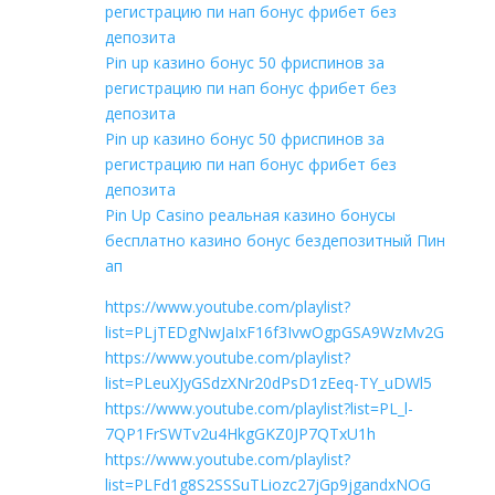
регистрацию пи нап бонус фрибет без
депозита
Pin up казино бонус 50 фриспинов за
регистрацию пи нап бонус фрибет без
депозита
Pin up казино бонус 50 фриспинов за
регистрацию пи нап бонус фрибет без
депозита
Pin Up Casino реальная казино бонусы
бесплатно казино бонус бездепозитный Пин
ап
https://www.youtube.com/playlist?
list=PLjTEDgNwJaIxF16f3IvwOgpGSA9WzMv2G
https://www.youtube.com/playlist?
list=PLeuXJyGSdzXNr20dPsD1zEeq-TY_uDWl5
https://www.youtube.com/playlist?list=PL_l-
7QP1FrSWTv2u4HkgGKZ0JP7QTxU1h
https://www.youtube.com/playlist?
list=PLFd1g8S2SSSuTLiozc27jGp9jgandxNOG