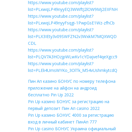
https://www.youtube.com/playlist?
list=PLxwqLP49nyyEQ3WWftJ2lOW9Mj2EIIFNH
https://www.youtube.com/playlist?
list=PLxwqLP49nyyFsqgi-1PwpGsE1Wz-zfhCb
https://www.youtube.com/playlist?
list=PLX3IEty3v09SWFZN2v3WxkM7MQXWQD
CDL
https://www.youtube.com/playlist?
list=PLQV7A3HOzjpWLwKv1cYDajvef4qeXgcc9
https://www.youtube.com/playlist?
list=PLEli4UmsWYKo_3OlTk_M54vUshmkytcdQ
Пин Ап казино БОНУС по номеру телефона
приложение на айфон на андроид
бесплатно Pin Up 2022
Pin Up казино БОНУС за регистрацию на
первый депозит Пин Ап casino 2022
Pin Up казино БОНУС 4000 за регистрацию
вход в личный кабинет ПинАп 777
Pin Up casino БОНУС Украина официальный