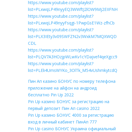
https://www.youtube.com/playlist?
list=PLxwqLP49nyyEQ3WWftJ2lOW9Mj2EIIFNH
https://www.youtube.com/playlist?
list=PLxwqLP49nyyFsqgi-1PwpGsE1Wz-zfhCb
https://www.youtube.com/playlist?
list=PLX3IEty3v09SWFZN2v3WxkM7MQXWQD
CDL
https://www.youtube.com/playlist?
list=PLQV7A3HOzjpWLwKv1cYDajvef4qeXgcc9
https://www.youtube.com/playlist?
list=PLEli4UmsWYKo_3OlTk_M54vUshmkytcdQ
Пин Ап казино БОНУС по номеру телефона
приложение на айфон на андроид
бесплатно Pin Up 2022
Pin Up казино БОНУС за регистрацию на
первый депозит Пин Ап casino 2022
Pin Up казино БОНУС 4000 за регистрацию
вход в личный кабинет ПинАп 777
Pin Up casino БОНУС Украина официальный