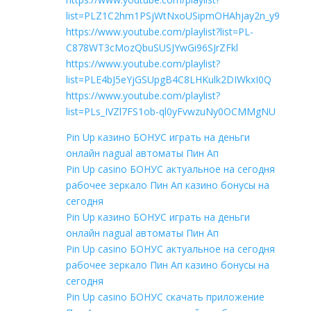
list=PLZ1C2hm1PSjWtNxoUSipmOHAhjay2n_y9
https://www.youtube.com/playlist?list=PL-
C878WT3cMozQbuSUSJYwGi96SJrZFkl
https://www.youtube.com/playlist?
list=PLE4bJ5eYjGSUpgB4C8LHKulk2DIWkxI0Q
https://www.youtube.com/playlist?
list=PLs_IVZl7FS1ob-ql0yFvwzuNy0OCMMgNU
Pin Up казино БОНУС играть на деньги
онлайн nagual автоматы Пин Ап
Pin Up casino БОНУС актуальное на сегодня
рабочее зеркало Пин Ап казино бонусы на
сегодня
Pin Up казино БОНУС играть на деньги
онлайн nagual автоматы Пин Ап
Pin Up casino БОНУС актуальное на сегодня
рабочее зеркало Пин Ап казино бонусы на
сегодня
Pin Up casino БОНУС скачать приложение