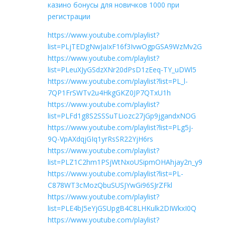
казино бонусы для новичков 1000 при
регистрации
https://www.youtube.com/playlist?
list=PLjTEDgNwJaIxF16f3IvwOgpGSA9WzMv2G
https://www.youtube.com/playlist?
list=PLeuXJyGSdzXNr20dPsD1zEeq-TY_uDWl5
https://www.youtube.com/playlist?list=PL_l-
7QP1FrSWTv2u4HkgGKZ0JP7QTxU1h
https://www.youtube.com/playlist?
list=PLFd1g8S2SSSuTLiozc27jGp9jgandxNOG
https://www.youtube.com/playlist?list=PLg5j-
9Q-VpAXdqjGIq1yrRsSR22YjH6rs
https://www.youtube.com/playlist?
list=PLZ1C2hm1PSjWtNxoUSipmOHAhjay2n_y9
https://www.youtube.com/playlist?list=PL-
C878WT3cMozQbuSUSJYwGi96SJrZFkl
https://www.youtube.com/playlist?
list=PLE4bJ5eYjGSUpgB4C8LHKulk2DIWkxI0Q
https://www.youtube.com/playlist?