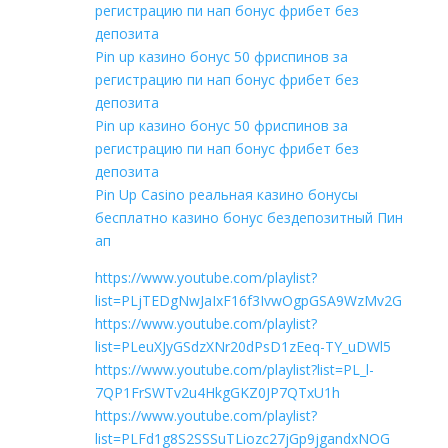
регистрацию пи нап бонус фрибет без
депозита
Pin up казино бонус 50 фриспинов за
регистрацию пи нап бонус фрибет без
депозита
Pin up казино бонус 50 фриспинов за
регистрацию пи нап бонус фрибет без
депозита
Pin Up Casino реальная казино бонусы
бесплатно казино бонус бездепозитный Пин
ап
https://www.youtube.com/playlist?
list=PLjTEDgNwJaIxF16f3IvwOgpGSA9WzMv2G
https://www.youtube.com/playlist?
list=PLeuXJyGSdzXNr20dPsD1zEeq-TY_uDWl5
https://www.youtube.com/playlist?list=PL_l-
7QP1FrSWTv2u4HkgGKZ0JP7QTxU1h
https://www.youtube.com/playlist?
list=PLFd1g8S2SSSuTLiozc27jGp9jgandxNOG