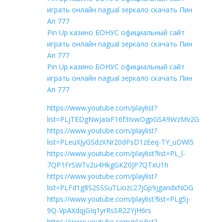
играть онлайн nagual зеркало скачать Пин
Ап 777
Pin Up казино БОНУС официальный сайт
играть онлайн nagual зеркало скачать Пин
Ап 777
Pin Up казино БОНУС официальный сайт
играть онлайн nagual зеркало скачать Пин
Ап 777
https://www.youtube.com/playlist?
list=PLjTEDgNwJaIxF16f3IvwOgpGSA9WzMv2G
https://www.youtube.com/playlist?
list=PLeuXJyGSdzXNr20dPsD1zEeq-TY_uDWl5
https://www.youtube.com/playlist?list=PL_l-
7QP1FrSWTv2u4HkgGKZ0JP7QTxU1h
https://www.youtube.com/playlist?
list=PLFd1g8S2SSSuTLiozc27jGp9jgandxNOG
https://www.youtube.com/playlist?list=PLg5j-
9Q-VpAXdqjGIq1yrRsSR22YjH6rs
https://www.youtube.com/playlist?