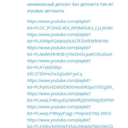
минимальный депозит без депозита Пин Ап
игровые автоматы
https://www.youtube.com/playlist?
list=PLOC_PCSnGC4Dx_WPJMASdcs_CyLJ0ctks
https://www.youtube.com/playlist?
list=PLKXffqxFQAIk0rJ5iUO7FZ0rfEWfhWY8s
https://www.youtube.com/playlist?
list=PLAbdW9RHt5B1jY9eDnOLjeahCXlUzEuiK
https://www.youtube.com/playlist?
list=PLATaMD9bJc-
ERC2TZWHoOeZqSuE61jwCq
https://www.youtube.com/playlist?
list=PLPqKGvEDI6DDktXm6si6ROpa1X0Dg36I_
https://www.youtube.com/playlist?
list=PLxwqLP49nyyEQ3WWftJ2lOW9Mj2EIIFNH
https://www.youtube.com/playlist?
list=PLxwqLP49nyyFsqgi-1PwpGsE1Wz-zfhCb
https://www.youtube.com/playlist?
list=PLX3IEty3v09SWFZN2v3WxkM7MQXWQD