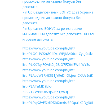
промокод пин ап казино бонусы без
депозита
Pin Up бездепозитный БОНУС 2022 Украина
промокод пин ап казино бонусы без
депозита
Pin Up casino БОНУС за регистрацию
минимальный депозит без депозита Пин Ап
игровые автоматы
https://www.youtube.com/playlist?
list=PLOC_PCSnGC4Dx_WPJMASdcs_CyLJ0ctks
https://www.youtube.com/playlist?
list=PLKXffqxFQAIk0rJ5iUO7FZ0rfEWfhWY8s
https://www.youtube.com/playlist?
list=PLAbdW9RHt5B1jY9eDnOLjeahCXlUzEuiK
https://www.youtube.com/playlist?
list=PLATaMD9bJc-
ERC2TZWHoOeZqSuE61jwCq
https://www.youtube.com/playlist?
list=PLPqKGvEDI6DDktXm6si6ROpa1X0Dg36I_