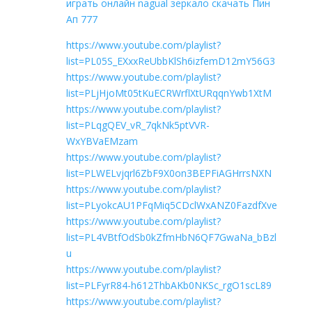
играть онлайн nagual зеркало скачать Пин
Ап 777
https://www.youtube.com/playlist?
list=PL05S_EXxxReUbbKlSh6izfemD12mY56G3
https://www.youtube.com/playlist?
list=PLjHjoMt05tKuECRWrflXtURqqnYwb1XtM
https://www.youtube.com/playlist?
list=PLqgQEV_vR_7qkNk5ptVVR-
WxYBVaEMzam
https://www.youtube.com/playlist?
list=PLWELvjqrl6ZbF9X0on3BEPFiAGHrrsNXN
https://www.youtube.com/playlist?
list=PLyokcAU1PFqMiq5CDclWxANZ0FazdfXve
https://www.youtube.com/playlist?
list=PL4VBtfOdSb0kZfmHbN6QF7GwaNa_bBzl
u
https://www.youtube.com/playlist?
list=PLFyrR84-h612ThbAKb0NKSc_rgO1scL89
https://www.youtube.com/playlist?