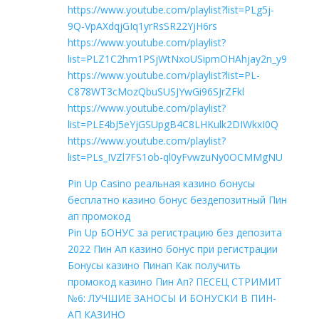
https://www.youtube.com/playlist?list=PLg5j-
9Q-VpAXdqjGIq1yrRsSR22YjH6rs
https://www.youtube.com/playlist?
list=PLZ1C2hm1PSjWtNxoUSipmOHAhjay2n_y9
https://www.youtube.com/playlist?list=PL-
C878WT3cMozQbuSUSJYwGi96SJrZFkl
https://www.youtube.com/playlist?
list=PLE4bJ5eYjGSUpgB4C8LHKulk2DIWkxI0Q
https://www.youtube.com/playlist?
list=PLs_IVZl7FS1ob-ql0yFvwzuNy0OCMMgNU
Pin Up Casino реальная казино бонусы
бесплатно казино бонус бездепозитный Пин
ап промокод
Pin Up БОНУС за регистрацию без депозита
2022 Пин Ап казино бонус при регистрации
Бонусы казино Пинап Как получить
промокод казино Пин Ап? ПЕСЕЦ СТРИМИТ
№6: ЛУЧШИЕ ЗАНОСЫ И БОНУСКИ В ПИН-
АП КАЗИНО