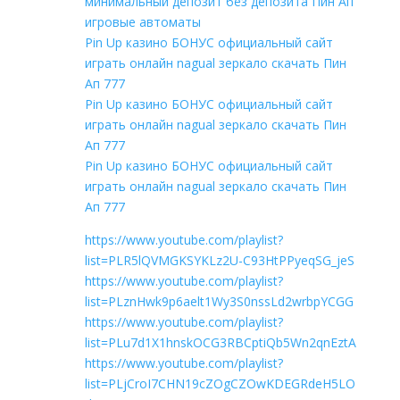
минимальный депозит без депозита Пин Ап
игровые автоматы
Pin Up казино БОНУС официальный сайт
играть онлайн nagual зеркало скачать Пин
Ап 777
Pin Up казино БОНУС официальный сайт
играть онлайн nagual зеркало скачать Пин
Ап 777
Pin Up казино БОНУС официальный сайт
играть онлайн nagual зеркало скачать Пин
Ап 777
https://www.youtube.com/playlist?
list=PLR5lQVMGKSYKLz2U-C93HtPPyeqSG_jeS
https://www.youtube.com/playlist?
list=PLznHwk9p6aelt1Wy3S0nssLd2wrbpYCGG
https://www.youtube.com/playlist?
list=PLu7d1X1hnskOCG3RBCptiQb5Wn2qnEztA
https://www.youtube.com/playlist?
list=PLjCroI7CHN19cZOgCZOwKDEGRdeH5LO