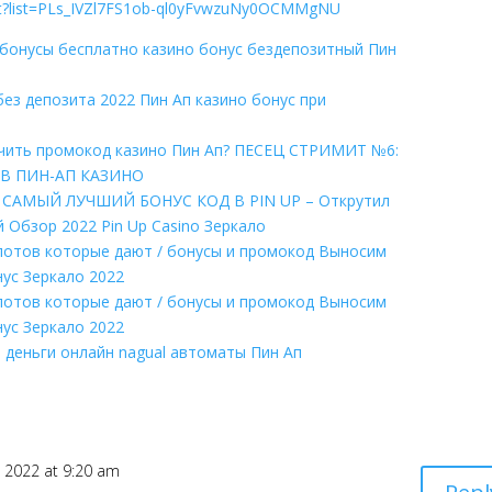
ist?list=PLs_IVZl7FS1ob-ql0yFvwzuNy0OCMMgNU
о бонусы бесплатно казино бонус бездепозитный Пин
без депозита 2022 Пин Ап казино бонус при
учить промокод казино Пин Ап? ПЕСЕЦ СТРИМИТ №6:
В ПИН-АП КАЗИНО
 САМЫЙ ЛУЧШИЙ БОНУС КОД В PIN UP – Открутил
 Обзор 2022 Pin Up Casino Зеркало
 слотов которые дают / бонусы и промокод Выносим
нус Зеркало 2022
 слотов которые дают / бонусы и промокод Выносим
нус Зеркало 2022
а деньги онлайн nagual автоматы Пин Ап
я
 2022 at 9:20 am