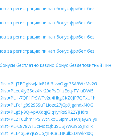
нов за регистрацию пи нап бонус фрибет без
нов за регистрацию пи нап бонус фрибет без
нов за регистрацию пи нап бонус фрибет без
нов за регистрацию пи нап бонус фрибет без
о бонусы бесплатно казино бонус бездепозитный Пин
ist?list=PLjTEDgNwJaIxF16f3IvwOgpGSA9WzMv2G
ist?list=PLeuXJyGSdzXNr20dPsD1zEeq-TY_uDWl5
ist?list=PL_l-7QP1FrSWTv2u4HkgGKZ0JP7QTxU1h
ist?list=PLFd1g8S2SSSuTLiozc27jGp9jgandxNOG
st?list=PLg5j-9Q-VpAXdqjGIq1yrRsSR22YjH6rs
ist?list=PLZ1C2hm1PSjWtNxoUSipmOHAhjay2n_y9
ist?list=PL-C878WT3cMozQbuSUSJYwGi96SJrZFkl
ist?list=PLE4bJ5eYjGSUpgB4C8LHKulk2DIWkxI0Q