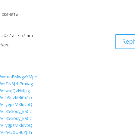
т скачать
 2022 at 7:57 am
Repl
tion.
ch?v=muFMwgvYMpY
h?v=TN6Jzb7mxag
?v=wpJQvHhlJzg
h?v=bSevM4iCx1o
h?v=ygpzMKlqvbQ
h?v=35Goqy_kaCc
h?v=35Goqy_kaCc
h?v=ygpzMKlqvbQ
h?v=h43oO4uYJHY