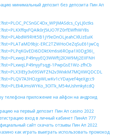
трацию минимальный депозит без депозита Пин Ап
ist?list=PLOC_PCSnGC4Dx_WPJMASdcs_CyLJ0ctks
st?list=PLKXffqxFQAIk0rJ5iUO7FZ0rfEWfhWY8s
ist?list=PLAbdW9RHt5B1jY9eDnOLjeahCXlUzEuiK
list?list=PLATaMD9bJc-ERC2TZWHoOeZqSuE61jwCq
ist?list=PLPqKGvEDI6DDktXm6si6ROpa1X0Dg36I_
ist?list=PLxwqLP49nyyEQ3WWftJ2lOW9Mj2EIIFNH
ist?list=PLxwqLP49nyyFsqgi-1PwpGsE1Wz-zfhCb
ylist?list=PLX3IEty3v09SWFZN2v3WxkM7MQXWQDCDL
ist?list=PLQV7A3HOzjpWLwKv1cYDajvef4qeXgcc9
ist?list=PLEli4UmsWYKo_3OlTk_M54vUshmkytcdQ
ру телефона приложение на айфон на андроид
трацию на первый депозит Пин Ап casino 2022
регистрацию вход в личный кабинет ПинАп 777
официальный сайт скачать отзывы Пин Ап 2022
казино как играть выиграть использовать промокод