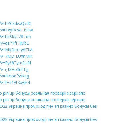
h?v=hZCsdvuQvdQ
ch?v=ZVyDcsaLBOw
h?v=bbSbsL78-mo
?v=azPYfITJMbE
h?v=Md2md-yATkA
h?v=7MD-LUXnMIk
h?v=Ey68Tym2U8I
?v=rJfZAoXqhEg
?v=Ftoonf59sqg
h?v=fHc1VtKxyM4
о pin up бонусы реальная проверка зеркало
о pin up бонусы реальная проверка зеркало
022 Украина промокод пин ап казино бонусы без
022 Украина промокод пин ап казино бонусы без