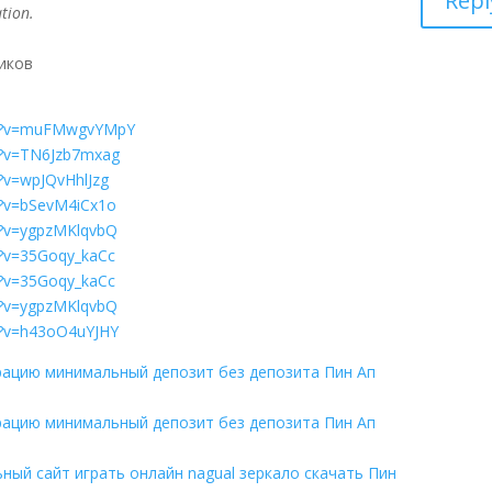
Repl
tion.
иков
ch?v=muFMwgvYMpY
h?v=TN6Jzb7mxag
?v=wpJQvHhlJzg
h?v=bSevM4iCx1o
h?v=ygpzMKlqvbQ
h?v=35Goqy_kaCc
h?v=35Goqy_kaCc
h?v=ygpzMKlqvbQ
h?v=h43oO4uYJHY
трацию минимальный депозит без депозита Пин Ап
трацию минимальный депозит без депозита Пин Ап
ный сайт играть онлайн nagual зеркало скачать Пин