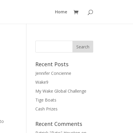
Home
Recent Posts
Jennifer Concienne
Wake9
My Wake Global Challenge
Tige Boats
Cash Prizes
 to
Recent Comments
Patrick "Pato" Houston
on