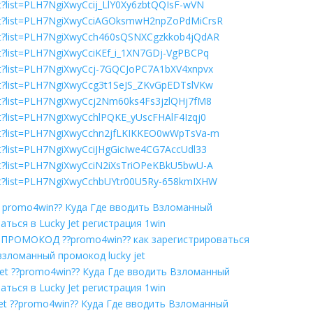
st?list=PLH7NgiXwyCcij_LlY0Xy6zbtQQIsF-wVN
list?list=PLH7NgiXwyCciAGOksmwH2npZoPdMiCrsR
ist?list=PLH7NgiXwyCch460sQSNXCgzkkob4jQdAR
ist?list=PLH7NgiXwyCciKEf_i_1XN7GDj-VgPBCPq
ist?list=PLH7NgiXwyCcj-7GQCJoPC7A1bXV4xnpvx
ist?list=PLH7NgiXwyCcg3t1SeJS_ZKvGpEDTslVKw
ist?list=PLH7NgiXwyCcj2Nm60ks4Fs3jzlQHj7fM8
st?list=PLH7NgiXwyCchlPQKE_yUscFHAlF4Izqj0
ist?list=PLH7NgiXwyCchn2jfLKIKKEO0wWpTsVa-m
st?list=PLH7NgiXwyCciJHgGicIwe4CG7AccUdl33
ist?list=PLH7NgiXwyCciN2iXsTriOPeKBkU5bwU-A
ist?list=PLH7NgiXwyCchbUYtr00U5Ry-658kmIXHW
д promo4win?? Куда Где вводить Взломанный
ься в Lucky Jet регистрация 1win
 ПРОМОКОД ??promo4win?? как зарегистрироваться
 взломанный промокод lucky jet
jet ??promo4win?? Куда Где вводить Взломанный
ься в Lucky Jet регистрация 1win
jet ??promo4win?? Куда Где вводить Взломанный