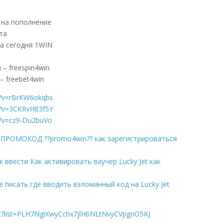
 на пополнение
та
а сегодня 1WIN
n
 freespin4win
 freebet4win
h?v=rBrKW6okqbs
h?v=3CKRvH83f5Y
h?v=cz9-Du2buVo
 ПРОМОКОД ??promo4win?? как зарегистрироваться
 ввести Как активировать ваучер Lucky Jet как
 писать где вводить взломанный код на Lucky Jet
ist?list=PLH7NgiXwyCchx7jlH6NLtNvyCVpgnO5KJ