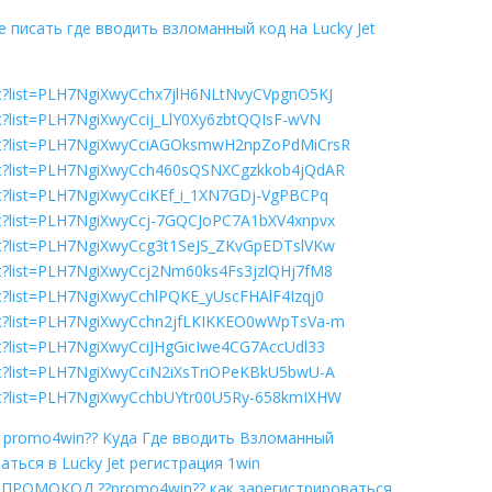
 писать где вводить взломанный код на Lucky Jet
ist?list=PLH7NgiXwyCchx7jlH6NLtNvyCVpgnO5KJ
st?list=PLH7NgiXwyCcij_LlY0Xy6zbtQQIsF-wVN
list?list=PLH7NgiXwyCciAGOksmwH2npZoPdMiCrsR
ist?list=PLH7NgiXwyCch460sQSNXCgzkkob4jQdAR
ist?list=PLH7NgiXwyCciKEf_i_1XN7GDj-VgPBCPq
ist?list=PLH7NgiXwyCcj-7GQCJoPC7A1bXV4xnpvx
ist?list=PLH7NgiXwyCcg3t1SeJS_ZKvGpEDTslVKw
ist?list=PLH7NgiXwyCcj2Nm60ks4Fs3jzlQHj7fM8
st?list=PLH7NgiXwyCchlPQKE_yUscFHAlF4Izqj0
ist?list=PLH7NgiXwyCchn2jfLKIKKEO0wWpTsVa-m
st?list=PLH7NgiXwyCciJHgGicIwe4CG7AccUdl33
ist?list=PLH7NgiXwyCciN2iXsTriOPeKBkU5bwU-A
ist?list=PLH7NgiXwyCchbUYtr00U5Ry-658kmIXHW
д promo4win?? Куда Где вводить Взломанный
ься в Lucky Jet регистрация 1win
 ПРОМОКОД ??promo4win?? как зарегистрироваться