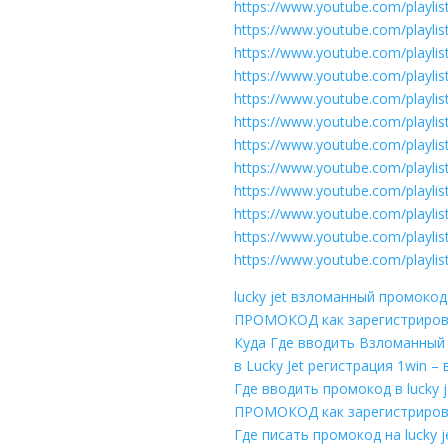
https://www.youtube.com/playli
https://www.youtube.com/play
https://www.youtube.com/playl
https://www.youtube.com/playl
https://www.youtube.com/playl
https://www.youtube.com/playl
https://www.youtube.com/playl
https://www.youtube.com/playli
https://www.youtube.com/playl
https://www.youtube.com/playli
https://www.youtube.com/playl
https://www.youtube.com/playl
lucky jet взломанный промоко
ПРОМОКОД как зарегистрироват
Куда Где вводить Взломанный
в Lucky Jet регистрация 1win –
Где вводить промокод в lucky 
ПРОМОКОД как зарегистрироват
Где писать промокод на lucky 