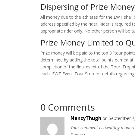
Dispersing of Prize Money
All money due to the athletes for the EWT shall 
address specified by the rider. Rider is required
appropriate rider only. No other person will be a
Prize Money Limited to Qua
Prize money will be paid to the top 3 “tour poin
determined by adding the total points earned at
completion of the final event of the Tour. Trophi
each EWT Event Tour Stop for details regarding 
0 Comments
NancyThugh
on September 7,
Your comment is awaiting modera
Привет