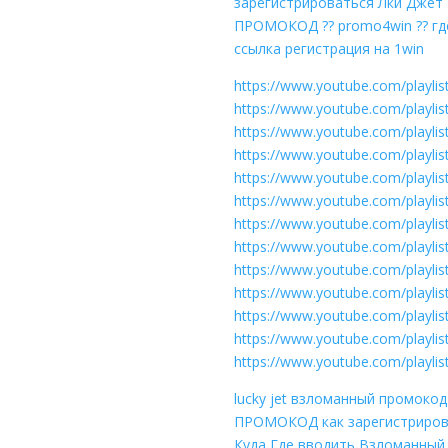
зарегистрироваться Лки Джет
ПРОМОКОД ?? promo4win ?? где
ссылка регистрация на 1win
https://www.youtube.com/playl
https://www.youtube.com/playli
https://www.youtube.com/play
https://www.youtube.com/playl
https://www.youtube.com/playl
https://www.youtube.com/playl
https://www.youtube.com/playl
https://www.youtube.com/playl
https://www.youtube.com/playli
https://www.youtube.com/playl
https://www.youtube.com/playli
https://www.youtube.com/playl
https://www.youtube.com/playl
lucky jet взломанный промоко
ПРОМОКОД как зарегистрироват
Куда Где вводить Взломанный