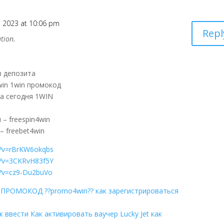
 2023 at 10:06 pm
Repl
tion.
з депозита
win 1win промокод
а сегодня 1WIN
n
 freespin4win
 freebet4win
h?v=rBrKW6okqbs
h?v=3CKRvH83f5Y
h?v=cz9-Du2buVo
 ПРОМОКОД ??promo4win?? как зарегистрироваться
 ввести Как активировать ваучер Lucky Jet как